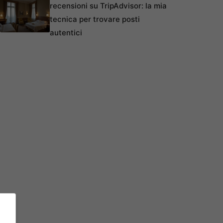
recensioni su TripAdvisor: la mia
tecnica per trovare posti
autentici