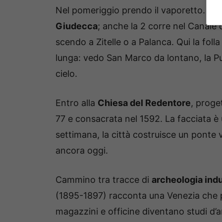
Nel pomeriggio prendo il vaporetto. Le li
Giudecca
; anche la 2 corre nel Canale 
scendo a Zitelle o a Palanca. Qui la fol
lunga: vedo San Marco da lontano, la Pu
cielo.
Entro alla
Chiesa del Redentore
, proge
77 e consacrata nel 1592. La facciata è u
settimana, la città costruisce un ponte v
ancora oggi.
Cammino tra tracce di
archeologia indu
(1895-1897) racconta una Venezia che 
magazzini e officine diventano studi d’ar