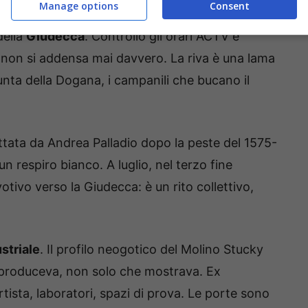
Manage options
Consent
nee 4.1 e 4.2 girano l’anello e fermano alla
della
Giudecca
. Controllo gli orari ACTV e
la non si addensa mai davvero. La riva è una lama
nta della Dogana, i campanili che bucano il
ttata da Andrea Palladio dopo la peste del 1575-
n respiro bianco. A luglio, nel terzo fine
otivo verso la Giudecca: è un rito collettivo,
striale
. Il profilo neogotico del Molino Stucky
produceva, non solo che mostrava. Ex
tista, laboratori, spazi di prova. Le porte sono