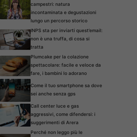
campestri: natura
incontaminata e degustazioni
lungo un percorso storico
INPS sta per inviarti quest’email:
non è una truffa, di cosa si
tratta
Plumcake per la colazione
spettacolare: facile e veloce da
fare, i bambini lo adorano
Come il tuo smartphone sa dove
sei anche senza gps
Call center luce e gas
aggressivi, come difendersi: i
suggerimenti di Arera
Perché non leggo più le