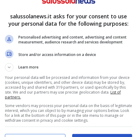
 Venezia. Lo senti nelle voci. Il sabato mattina ha
 caffè che profuma, acqua che batte sulle prue.
salussolanews.it asks for your consent to use
1516: il termine “ghetto” nasce qui, da un’antica
your personal data for the following purposes:
ampi del Ghetto Nuovo e del Ghetto Vecchio.
Personalised advertising and content, advertising and content
di storia. Le sinagoghe sono visitabili con guida;
measurement, audience research and services development
n anticipo. Evito foto invadenti. Parlo a bassa
Store and/or access information on a device
Learn more
i. L’ombra dei ponti regala tregua. Mi fermo per
Your personal data will be processed and information from your device
(cookies, unique identifiers, and other device data) may be stored by,
astificati. Scelgo osterie che espongono
accessed by and shared with 319 partners, or used specifically by this
site. We and our partners may use precise geolocation data.
List of
Pago al banco, saluto, riparto. È una regola che
partners.
Some vendors may process your personal data on the basis of legitimate
interest, which you can object to by managing your options below. Look
for a link at the bottom of this page or in the site menu to manage or
withdraw consent in privacy and cookie settings.
: orizzonti e respiro lungo