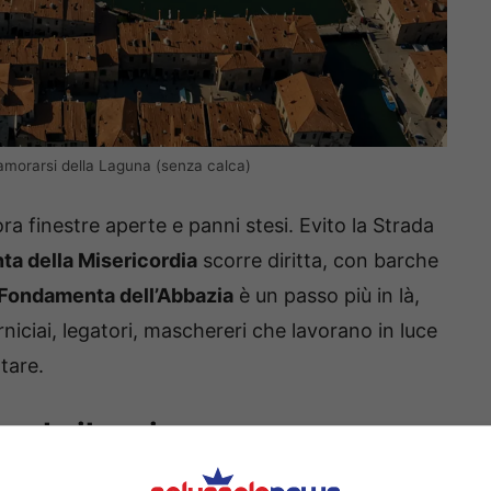
nnamorarsi della Laguna (senza calca)
ra finestre aperte e panni stesi. Evito la Strada
a della Misericordia
scorre diritta, con barche
Fondamenta dell’Abbazia
è un passo più in là,
orniciai, legatori, maschereri che lavorano in luce
tare.
nord silenzioso