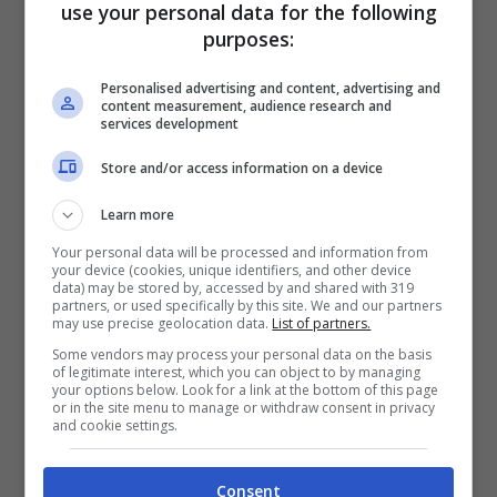
use your personal data for the following
grembiule, reperire gli ingredienti necessari
purposes:
per questa ricetta e prepararla in un attimo.
Personalised advertising and content, advertising and
Sono solo 5 gli ingredienti che ti occorrono,
content measurement, audience research and
services development
ovvero:
Store and/or access information on a device
2 uova bio
Learn more
500 g di ricotta
Your personal data will be processed and information from
2 cucchiai di miele bio
your device (cookies, unique identifiers, and other device
data) may be stored by, accessed by and shared with 319
3 cucchiai di fecola di patate
partners, or used specifically by this site. We and our partners
may use precise geolocation data.
List of partners.
scorza grattugiata di un limone bio
Some vendors may process your personal data on the basis
of legitimate interest, which you can object to by managing
your options below. Look for a link at the bottom of this page
Il procedimento è semplicissimo perché ti
or in the site menu to manage or withdraw consent in privacy
and cookie settings.
basterà solo mescolare tutti gli ingredienti
insieme: quindi, apri le uova ed uniscile alla
Consent