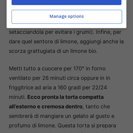
ricotta, mescolando bene. Poi aggiungi il
dolcificante, in questo caso del miele bio, e
Manage options
successivamente la fecola di patate (volendo
setacciandola per evitare i grumi). Infine, per
dare quel sentore di limone, aggiungi anche la
scorza grattugiata di un limone bio.
Metti tutto a cuocere per 170° in forno
ventilato per 26 minuti circa oppure in in
friggitrice ad aria a 160 gradi per 22/24
minuti.
Ecco pronta la torta compatta
all’esterno e cremosa dentro
, tanto che
sembrerà di mangiare un gelato al gusto e
profumo di limone. Questa torta si prepara