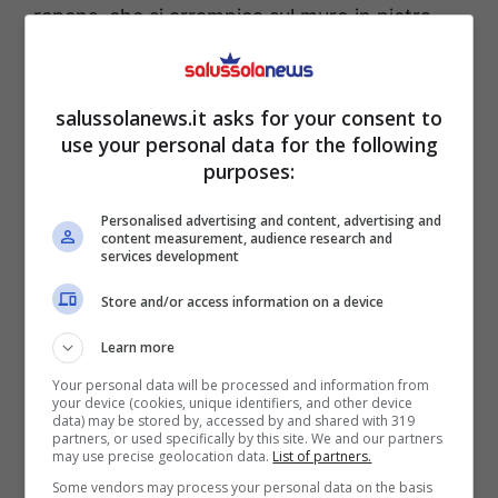
repens, che si arrampica sul muro in pietra.
salussolanews.it asks for your consent to
use your personal data for the following
purposes:
Personalised advertising and content, advertising and
content measurement, audience research and
services development
Store and/or access information on a device
Un itinerario per scoprire la bellezza naturale di Biella e dei
Learn more
suoi dintorni (Instagram @palazzogromolosa) –
Your personal data will be processed and information from
salussolanews.it
your device (cookies, unique identifiers, and other device
data) may be stored by, accessed by and shared with 319
partners, or used specifically by this site. We and our partners
may use precise geolocation data.
List of partners.
A Biella Piazzo si trovano diversi
punti
Some vendors may process your personal data on the basis
d’interesse, tra palazzi storici e scorci