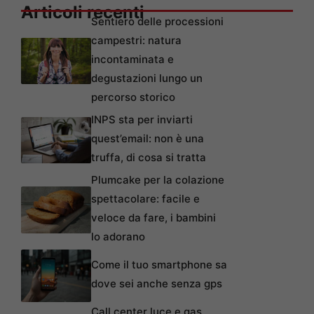
Articoli recenti
Sentiero delle processioni
campestri: natura
incontaminata e
degustazioni lungo un
percorso storico
INPS sta per inviarti
quest’email: non è una
truffa, di cosa si tratta
Plumcake per la colazione
spettacolare: facile e
veloce da fare, i bambini
lo adorano
Come il tuo smartphone sa
dove sei anche senza gps
Call center luce e gas