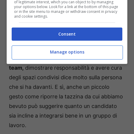
vergognano perché sono in suggestione
of legitimate interest, which you can object to by managing
your options below. Look for a link at the bottom of this page
davanti al recruiter, eppure questo gesto
può
or in the site menu to manage or withdraw consent in privacy
and cookie settings.
fare la differenza.
Consent
In un ambiente di lavoro, le soft skills sono
spesso più importanti delle competenze
Manage options
tecniche. Questo perché
saper lavorare in
team,
dimostrare responsabilità e avere cura
degli spazi condivisi dice molto sulla persona
che si ha davanti. E sì, anche un piccolo
gesto come riporre la tazzina da cui abbiamo
bevuto può suggerire quanto un candidato
sia incline a integrarsi bene in un gruppo di
lavoro.