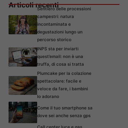
Articoli recenti
Sentiero delle processioni
campestri: natura
incontaminata e
degustazioni lungo un
percorso storico
INPS sta per inviarti
quest’email: non è una
truffa, di cosa si tratta
Plumcake per la colazione
spettacolare: facile e
veloce da fare, i bambini
lo adorano
Come il tuo smartphone sa
dove sei anche senza gps
Call center luce e gas