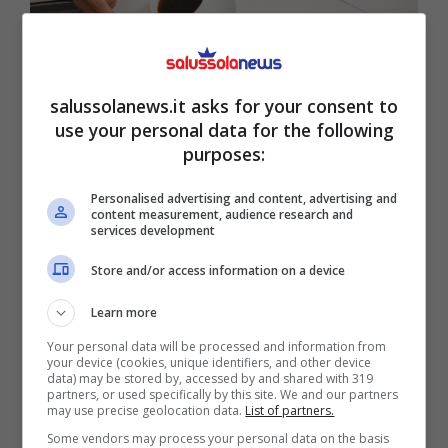
salussolanews.it asks for your consent to
Selezione candidati: il test della tazzina di caffè e del
use your personal data for the following
bicchiere d’acqua – salussolanews.it
purposes:
Chi si prende la briga di riportare la tazzina o
Personalised advertising and content, advertising and
content measurement, audience research and
un bicchiere offerto dimostra attenzione ai
services development
dettagli, rispetto per il contesto e un
Store and/or access information on a device
atteggiamento collaborativo. Sia chiaro,
Learn more
ignorare la stoviglia vuota concluso il
Your personal data will be processed and information from
colloquio, non è detto che sia simbolo di
your device (cookies, unique identifiers, and other device
data) may be stored by, accessed by and shared with 319
noncuranza: molti non lo fanno perché non lo
partners, or used specifically by this site. We and our partners
may use precise geolocation data.
List of partners.
trovano naturale per il contesto, altri si
Some vendors may process your personal data on the basis