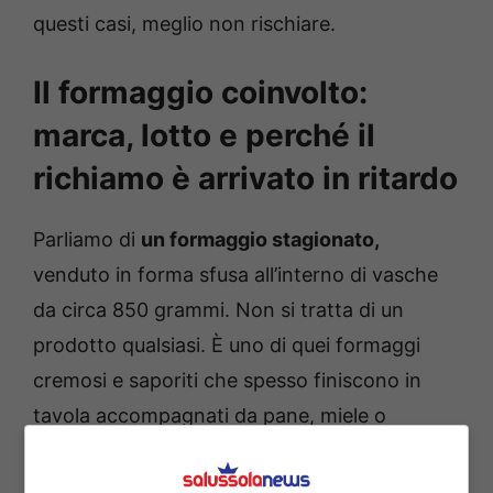
questi casi, meglio non rischiare.
Il formaggio coinvolto:
marca, lotto e perché il
richiamo è arrivato in ritardo
Parliamo di
un formaggio stagionato,
venduto in forma sfusa all’interno di vasche
da circa 850 grammi. Non si tratta di un
prodotto qualsiasi. È uno di quei formaggi
cremosi e saporiti che spesso finiscono in
tavola accompagnati da pane, miele o
marmellate. Particolarmente apprezzato per
la consistenza morbida e il gusto deciso, è