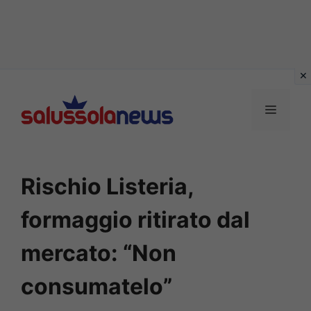
Vai
al
MENU
contenuto
Rischio Listeria,
formaggio ritirato dal
mercato: “Non
consumatelo”