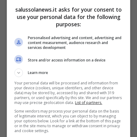
anche il tipo di prodotto che, per
salussolanews.it asks for your consent to
use your personal data for the following
caratteristiche e modalità di conservazione,
purposes:
può rientrare tra quelli più esposti al rischio
Listeria.
Personalised advertising and content, advertising and
content measurement, audience research and
services development
Store and/or access information on a device
Learn more
Your personal data will be processed and information from
your device (cookies, unique identifiers, and other device
data) may be stored by, accessed by and shared with 319
partners, or used specifically by this site. We and our partners
may use precise geolocation data.
List of partners.
Some vendors may process your personal data on the basis
of legitimate interest, which you can object to by managing
your options below. Look for a link at the bottom of this page
or in the site menu to manage or withdraw consent in privacy
Il formaggio coinvolto: marca, lotto e perché il richiamo è
and cookie settings.
arrivato in ritardo (credit: Ministero della Salute) –