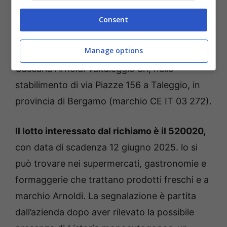
salussolanews.it
Consent
Il formaggio in questione si chiama Agrél, è a
Manage options
marchio Arnoldi ed è stato prodotto dalla
Casearia Arnoldi Valtaleggio Srl, nello
stabilimento di via Piazze 156 a Taleggio, in
provincia di Bergamo (marchio CE IT 03 272).
Il lotto interessato dal richiamo è il 520020,
con data di scadenza 12 giugno 2025. lo si
può trovare nei supermercati, gastronomie e
formaggerie che trattano prodotti freschi e a
marchio Arnoldi. La segnalazione è partita
dall’azienda dopo aver rilevato la possibile