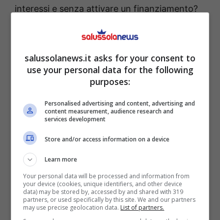
interessi e senza attivare un finanziamento?
Si può fare, e in più di un caso. Sul sito
lastminute.scalapay.travel
si trovano già
alcune piattaforme che aderiscono al
salussolanews.it asks for your consent to
use your personal data for the following
sistema. Nomi conosciuti, usati e riusati da
purposes:
chi viaggia spesso, che offrono la possibilità
di prenotare in pochi clic e pagare con calma.
Personalised advertising and content, advertising and
content measurement, audience research and
services development
Store and/or access information on a device
Learn more
Your personal data will be processed and information from
your device (cookies, unique identifiers, and other device
data) may be stored by, accessed by and shared with 319
partners, or used specifically by this site. We and our partners
may use precise geolocation data.
List of partners.