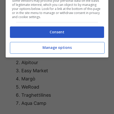
Some vendors may process your personal data on the basis
of legitimate interest, which you can object to by managing
your options below. Look for a link at the bottom of this page
or in the site menu to manage or withdraw consent in privacy
and cookie settings.
Quali sono i siti che permettono di prenotare una vacanza
con Scalapay – salussolanews.it
Consent
Tra questi:
Manage options
Volagratis
Alpitour
Easy Market
Margò
WeRoad
Traghettilines
Aqua Camp