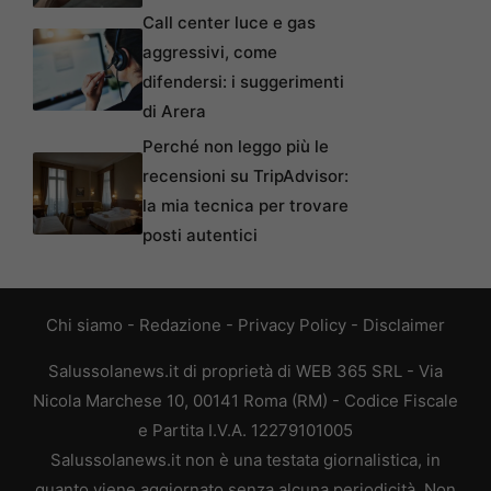
Call center luce e gas
aggressivi, come
difendersi: i suggerimenti
di Arera
Perché non leggo più le
recensioni su TripAdvisor:
la mia tecnica per trovare
posti autentici
Chi siamo
-
Redazione
-
Privacy Policy
-
Disclaimer
Salussolanews.it di proprietà di WEB 365 SRL - Via
Nicola Marchese 10, 00141 Roma (RM) - Codice Fiscale
e Partita I.V.A. 12279101005
Salussolanews.it non è una testata giornalistica, in
quanto viene aggiornato senza alcuna periodicità. Non