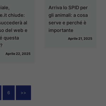
ciale,
Arriva lo SPID per
e.it chiude:
gli animali: a cosa
succederà al
serve e perché è
so del web e
importante
é questa
Aprile 21, 2025
a?
Aprile 22, 2025
6
>>