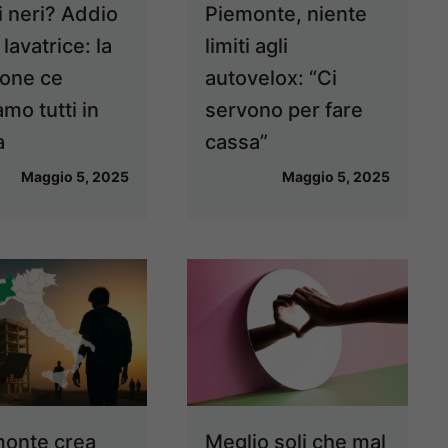
i neri? Addio
Piemonte, niente
 lavatrice: la
limiti agli
ione ce
autovelox: “Ci
amo tutti in
servono per fare
a
cassa”
Maggio 5, 2025
Maggio 5, 2025
emonte crea
Meglio soli che mal