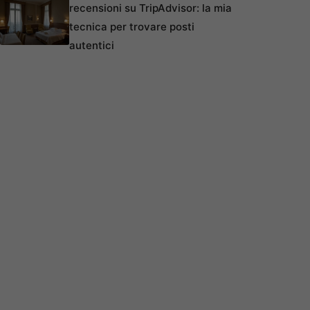
recensioni su TripAdvisor: la mia
tecnica per trovare posti
autentici