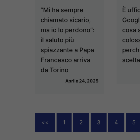
“Mi ha sempre
È uffi
chiamato sicario,
Googl
ma io lo perdono”:
cosa 
il saluto più
colos
spiazzante a Papa
perch
Francesco arriva
scelt
da Torino
Aprile 24, 2025
<<
1
2
3
4
5