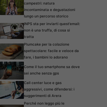
campestri: natura
incontaminata e degustazioni
lungo un percorso storico
INPS sta per inviarti quest’email:
non è una truffa, di cosa si
tratta
Plumcake per la colazione
spettacolare: facile e veloce da
fare, i bambini lo adorano
Come il tuo smartphone sa dove
sei anche senza gps
Call center luce e gas
aggressivi, come difendersi: i
suggerimenti di Arera
Perché non leggo più le