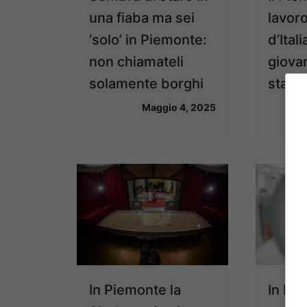
una fiaba ma sei
lavoro
‘solo’ in Piemonte:
d’Ital
non chiamateli
giova
solamente borghi
sta s
Maggio 4, 2025
In Piemonte la
In Pi