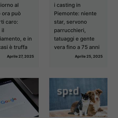
iorno al
i casting in
o ora può
Piemonte: niente
ti caro:
star, servono
 il
parrucchieri,
iamento, e in
tatuaggi e gente
casi è truffa
vera fino a 75 anni
Aprile 27, 2025
Aprile 25, 2025