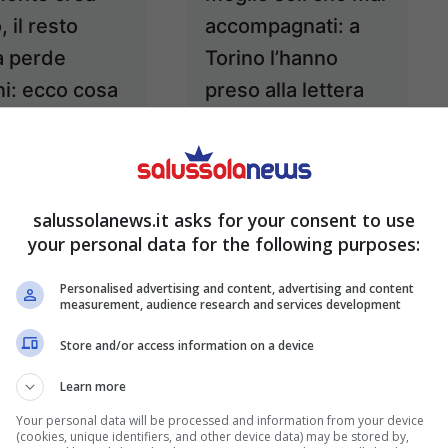
, il resto
accompagnati: a
ia perde
Torino l’hanno
ni: ecco cosa
preso alla lettera
uccedendo
Maggio 2, 2025
Maggio 3, 2025
salussolanews.it asks for your consent to use
your personal data for the following purposes:
Personalised advertising and content, advertising and content
measurement, audience research and services development
Store and/or access information on a device
Learn more
emonte non si
TV lenta,
Your personal data will be processed and information from your device
(cookies, unique identifiers, and other device data) may be stored by,