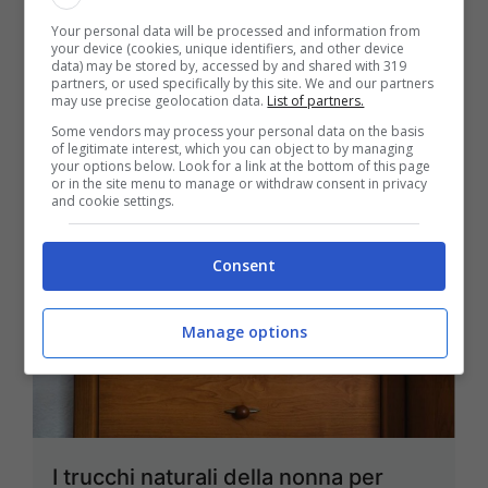
per la salute
Your personal data will be processed and information from
your device (cookies, unique identifiers, and other device
data) may be stored by, accessed by and shared with 319
Febbraio 23, 2025
partners, or used specifically by this site. We and our partners
may use precise geolocation data.
List of partners.
Some vendors may process your personal data on the basis
of legitimate interest, which you can object to by managing
your options below. Look for a link at the bottom of this page
or in the site menu to manage or withdraw consent in privacy
and cookie settings.
Consent
Manage options
I trucchi naturali della nonna per