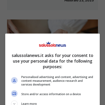
Febbraio 23, 2025
salussolanews.it asks for your consent to
use your personal data for the following
purposes:
Personalised advertising and content, advertising and
content measurement, audience research and
services development
Il tagliere di legno è uno strumento
Store and/or access information on a device
comodissimo in cucina ma sai come
pulirlo davvero? Solo così eviti rischi
Learn more