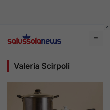
Vai
al
MENU
contenuto
Valeria Scirpoli